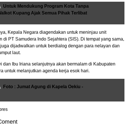
A
Untuk Mendukung Program Kota Tanpa
alkot Kupang Ajak Semua Pihak Terlibat
nya, Kepala Negara diagendakan untuk meninjau unit
n di PT Samudera Indo Sejahtera (SIS). Di tempat yang sama,
juga dijadwalkan untuk berdialog dengan para nelayan dan
mput laut.
i dan Ibu Iriana selanjutnya akan bermalam di Kabupaten
a untuk melanjutkan agenda kerja esok hari.
A
Foto : Jumat Agung di Kapela Oekiu -
pres
Coment