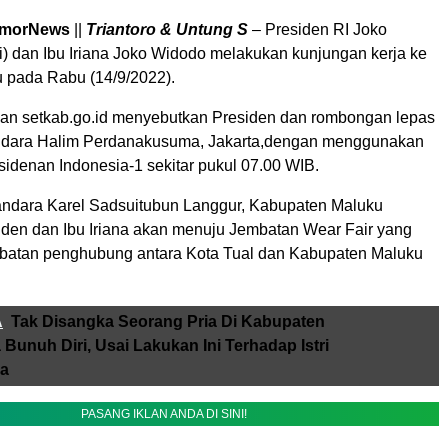
timorNews
||
Triantoro & Untung S
– Presiden RI Joko
) dan Ibu Iriana Joko Widodo melakukan kunjungan kerja ke
u pada Rabu (14/9/2022).
aman setkab.go.id menyebutkan Presiden dan rombongan lepas
andara Halim Perdanakusuma, Jakarta,dengan menggunakan
idenan Indonesia-1 sekitar pukul 07.00 WIB.
andara Karel Sadsuitubun Langgur, Kabupaten Maluku
iden dan Ibu Iriana akan menuju Jembatan Wear Fair yang
batan penghubung antara Kota Tual dan Kabupaten Maluku
A
Tak Disangka Seorang Pria Di Kabupaten
Bunuh Diri, Usai Lakukan Ini Terhadap Istri
a
PASANG IKLAN ANDA DI SINI!