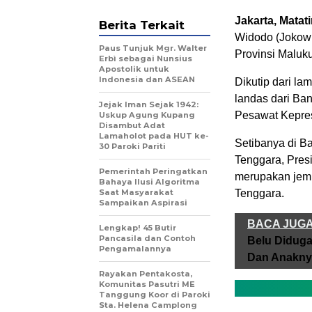
Jakarta, Mata
Berita Terkait
Widodo (Jokowi
Paus Tunjuk Mgr. Walter
Provinsi Maluk
Erbì sebagai Nunsius
Apostolik untuk
Indonesia dan ASEAN
Dikutip dari l
landas dari B
Jejak Iman Sejak 1942:
Pesawat Kepres
Uskup Agung Kupang
Disambut Adat
Lamaholot pada HUT ke-
Setibanya di B
30 Paroki Pariti
Tenggara, Pres
Pemerintah Peringatkan
merupakan jem
Bahaya Ilusi Algoritma
Saat Masyarakat
Tenggara.
Sampaikan Aspirasi
BACA JUG
Lengkap! 45 Butir
Pancasila dan Contoh
Belu Diduga 
Pengamalannya
Dan Anakny
Rayakan Pentakosta,
Komunitas Pasutri ME
Tanggung Koor di Paroki
Sta. Helena Camplong