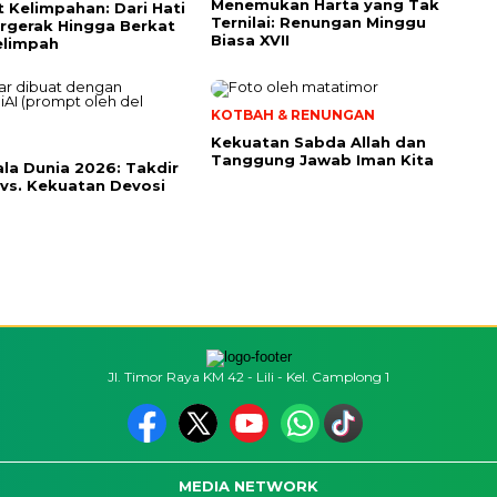
Menemukan Harta yang Tak
t Kelimpahan: Dari Hati
Ternilai: Renungan Minggu
rgerak Hingga Berkat
Biasa XVII
elimpah
KOTBAH & RENUNGAN
Kekuatan Sabda Allah dan
Tanggung Jawab Iman Kita
iala Dunia 2026: Takdir
 vs. Kekuatan Devosi
Jl. Timor Raya KM 42 - Lili - Kel. Camplong 1
MEDIA NETWORK