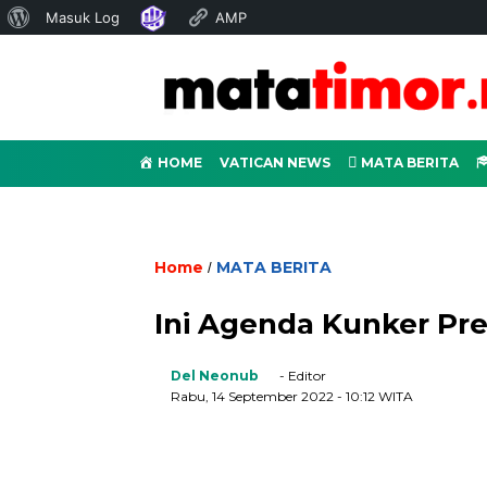
Tentang
Masuk Log
AMP
WordPress
HOME
VATICAN NEWS
MATA BERITA
Home
MATA BERITA
/
Ini Agenda Kunker Pre
Del Neonub
- Editor
Rabu, 14 September 2022
- 10:12 WITA