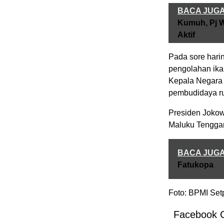
BACA JUG
Kumuh, Pj W
Aktif
Pada sore hari
pengolahan ika
Kepala Negara 
pembudidaya ru
Presiden Jokow
Maluku Tenggar
BACA JUG
Fatukopa
Foto: BPMI Set
Facebook 