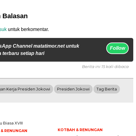
n Balasan
suk
untuk berkomentar.
sApp Channel matatimor.net untuk
Follow
 terbaru setiap hari
Berita ini 15 kali dibaca
an Kerja Presiden Jokowi
Presiden Jokowi
Tag Berita
KOTBAH & RENUNGAN
 & RENUNGAN