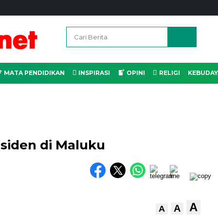
MATA PENDIDIKAN
INSPIRASI
OPINI
RELIGI
KEBUDAY
siden di Maluku
A
A
A