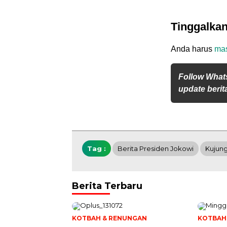
Tinggalka
Anda harus
ma
Follow What
update berita
Tag :
Berita Presiden Jokowi
Kujung
Berita Terbaru
KOTBAH & RENUNGAN
KOTBAH