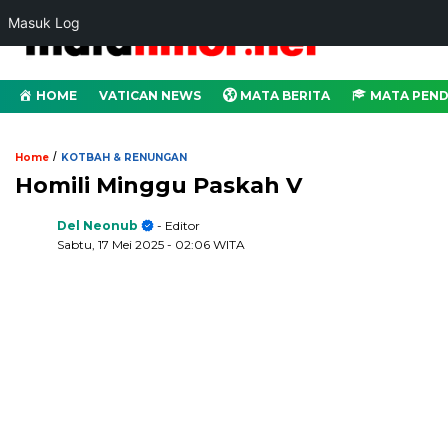
Masuk Log
HOME
VATICAN NEWS
MATA BERITA
MATA PEND
/
Home
KOTBAH & RENUNGAN
Homili Minggu Paskah V
Del Neonub
- Editor
Sabtu, 17 Mei 2025
- 02:06 WITA