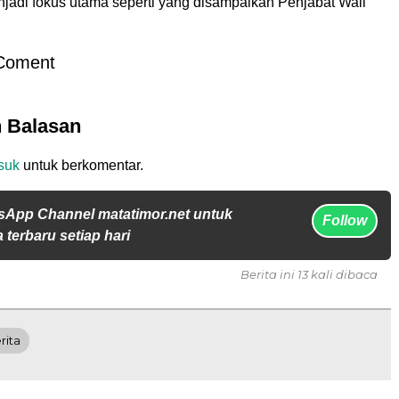
njadi fokus utama seperti yang disampaikan Penjabat Wali
Coment
n Balasan
suk
untuk berkomentar.
sApp Channel matatimor.net untuk
Follow
 terbaru setiap hari
Berita ini 13 kali dibaca
rita