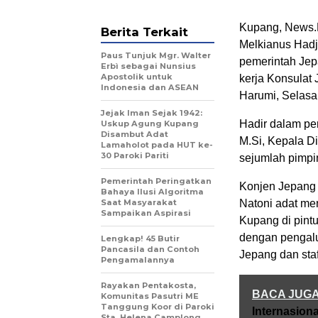
Kupang, News.M
Berita Terkait
Melkianus Hadj
Paus Tunjuk Mgr. Walter
pemerintah Jep
Erbì sebagai Nunsius
Apostolik untuk
kerja Konsulat
Indonesia dan ASEAN
Harumi, Selasa
Jejak Iman Sejak 1942:
Hadir dalam pe
Uskup Agung Kupang
Disambut Adat
M.Si, Kepala D
Lamaholot pada HUT ke-
30 Paroki Pariti
sejumlah pimpin
Pemerintah Peringatkan
Konjen Jepang 
Bahaya Ilusi Algoritma
Saat Masyarakat
Natoni adat me
Sampaikan Aspirasi
Kupang di pint
dengan pengalu
Lengkap! 45 Butir
Pancasila dan Contoh
Jepang dan staf
Pengamalannya
Rayakan Pentakosta,
BACA JUG
Komunitas Pasutri ME
Tanggung Koor di Paroki
Internasion
Sta. Helena Camplong