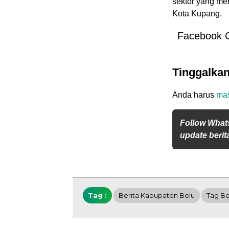
sektor yang me
Kota Kupang.
Facebook 
Tinggalka
Anda harus
ma
Follow What
update berita
Tag :
Berita Kabupaten Belu
Tag Be