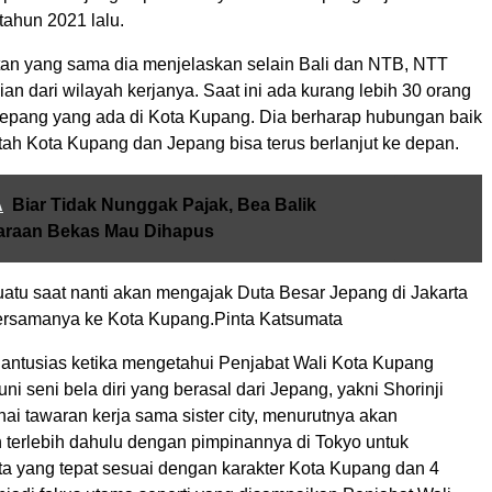
tahun 2021 lalu.
n yang sama dia menjelaskan selain Bali dan NTB, NTT
n dari wilayah kerjanya. Saat ini ada kurang lebih 30 orang
epang yang ada di Kota Kupang. Dia berharap hubungan baik
tah Kota Kupang dan Jepang bisa terus berlanjut ke depan.
A
Biar Tidak Nunggak Pajak, Bea Balik
raan Bekas Mau Dihapus
uatu saat nanti akan mengajak Duta Besar Jepang di Jakarta
ersamanya ke Kota Kupang.Pinta Katsumata
antusias ketika mengetahui Penjabat Wali Kota Kupang
ni seni bela diri yang berasal dari Jepang, yakni Shorinji
i tawaran kerja sama sister city, menurutnya akan
n terlebih dahulu dengan pimpinannya di Tokyo untuk
a yang tepat sesuai dengan karakter Kota Kupang dan 4