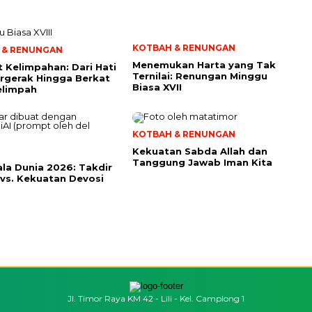
KOTBAH & RENUNGAN
 & RENUNGAN
Menemukan Harta yang Tak
t Kelimpahan: Dari Hati
Ternilai: Renungan Minggu
rgerak Hingga Berkat
Biasa XVII
elimpah
KOTBAH & RENUNGAN
Kekuatan Sabda Allah dan
Tanggung Jawab Iman Kita
iala Dunia 2026: Takdir
 vs. Kekuatan Devosi
Jl. Timor Raya KM 42 - Lili - Kel. Camplong 1