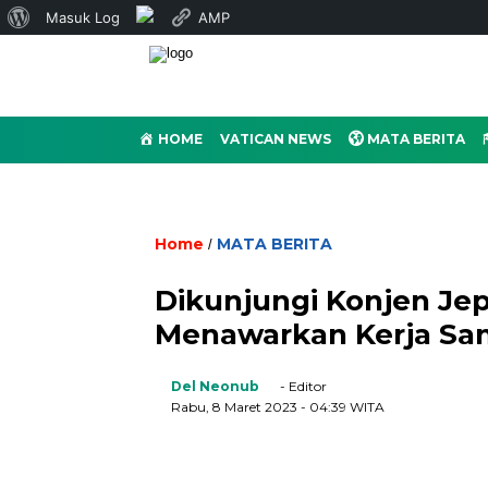
Tentang
Masuk Log
AMP
WordPress
HOME
VATICAN NEWS
MATA BERITA
Home
MATA BERITA
/
Dikunjungi Konjen Je
Menawarkan Kerja Sam
Del Neonub
- Editor
Rabu, 8 Maret 2023
- 04:39 WITA