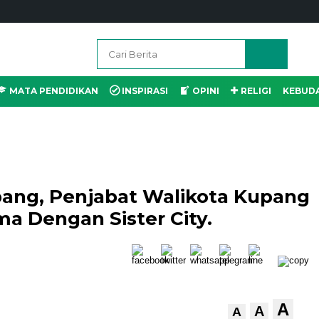
MATA PENDIDIKAN
INSPIRASI
OPINI
RELIGI
KEBUD
pang, Penjabat Walikota Kupang
a Dengan Sister City.
A
A
A