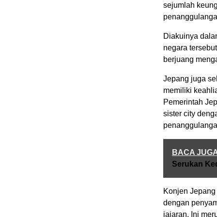
sejumlah keung
penanggulanga
Diakuinya dala
negara tersebu
berjuang menga
Jepang juga se
memiliki keahli
Pemerintah Jep
sister city den
penanggulangan
BACA JUG
Serukan Ked
Konjen Jepang 
dengan penyamb
jajaran. Ini m