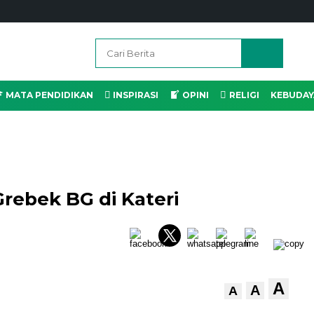
MATA PENDIDIKAN
INSPIRASI
OPINI
RELIGI
KEBUDAY
rebek BG di Kateri
A
A
A