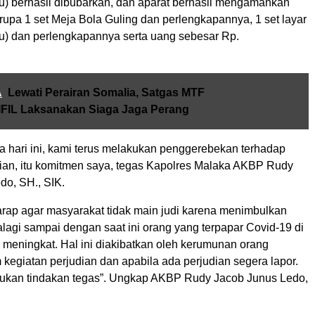
u) berhasil dibubarkan, dan aparat berhasil mengamankan
rupa 1 set Meja Bola Guling dan perlengkapannya, 1 set layar
u) dan perlengkapannya serta uang sebesar Rp.
A
Lewati Perairan Somalia, Satgas MTF
IFIL Laksanakan Siaga Jaga Perang
 hari ini, kami terus melakukan penggerebekan terhadap
dian, itu komitmen saya, tegas Kapolres Malaka AKBP Rudy
do, SH., SIK.
arap agar masyarakat tidak main judi karena menimbulkan
lagi sampai dengan saat ini orang yang terpapar Covid-19 di
 meningkat. Hal ini diakibatkan oleh kerumunan orang
kegiatan perjudian dan apabila ada perjudian segera lapor.
kukan tindakan tegas”. Ungkap AKBP Rudy Jacob Junus Ledo,