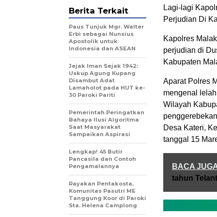
Lagi-lagi Kapo
Berita Terkait
Perjudian Di Ka
Paus Tunjuk Mgr. Walter
Erbì sebagai Nunsius
Kapolres Malak
Apostolik untuk
Indonesia dan ASEAN
perjudian di D
Kabupaten Mal
Jejak Iman Sejak 1942:
Uskup Agung Kupang
Disambut Adat
Aparat Polres 
Lamaholot pada HUT ke-
mengenal lelah
30 Paroki Pariti
Wilayah Kabupa
Pemerintah Peringatkan
penggerebekan 
Bahaya Ilusi Algoritma
Saat Masyarakat
Desa Kateri, K
Sampaikan Aspirasi
tanggal 15 Mar
Lengkap! 45 Butir
Pancasila dan Contoh
BACA JUG
Pengamalannya
tahun Telan
Rayakan Pentakosta,
Komunitas Pasutri ME
Tanggung Koor di Paroki
Sta. Helena Camplong