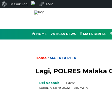
Tentang
Masuk Log
AMP
WordPress
HOME
VATICAN NEWS
MATA BERITA
Home
MATA BERITA
/
Lagi, POLRES Malaka G
Del Neonub
- Editor
Sabtu, 19 Maret 2022
- 12:10 WITA