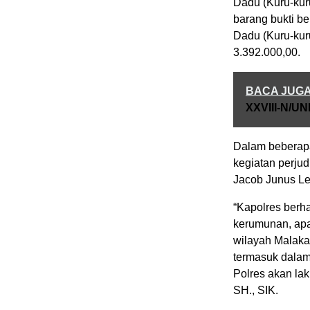
Dadu (Kuru-kur
barang bukti be
Dadu (Kuru-kur
3.392.000,00.
BACA JUG
XXVIII-N/UN
Dalam beberapa
kegiatan perju
Jacob Junus Le
“Kapolres berh
kerumunan, apa
wilayah Malaka
termasuk dalam 
Polres akan la
SH., SIK.