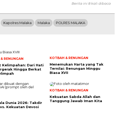
Berita ini 8 kali dibaca
Kapolres Malaka
Malaka
POLRES MALAKA
KOTBAH & RENUNGAN
 & RENUNGAN
Menemukan Harta yang Tak
t Kelimpahan: Dari Hati
Ternilai: Renungan Minggu
rgerak Hingga Berkat
Biasa XVII
elimpah
KOTBAH & RENUNGAN
Kekuatan Sabda Allah dan
Tanggung Jawab Iman Kita
iala Dunia 2026: Takdir
 vs. Kekuatan Devosi