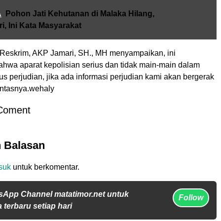
A
Pohon Jati Kehutanan di Malaka Hilang,
i, Ini Kata Masyarakat
 Reskrim, AKP Jamari, SH., MH menyampaikan, ini
hwa aparat kepolisian serius dan tidak main-main dalam
 perjudian, jika ada informasi perjudian kami akan bergerak
ntasnya.wehaly
Coment
n Balasan
suk
untuk berkomentar.
sApp Channel matatimor.net untuk
Follow
 terbaru setiap hari