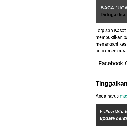
BACA JUG
Diduga dicur
Terpisah Kasat
membuktikan ba
menangani kasus
untuk membera
Facebook 
Tinggalka
Anda harus
ma
Follow What
update berita