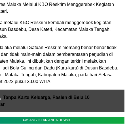
lres Malaka Melalui KBO Reskrim Menggerebek Kegiatan
teri.
a melalui KBO Reskrim kembali menggerebek kegiatan
usun Basdebu, Desa Kateri, Kecamatan Malaka Tengah,
aka.
Malaka melalui Satuan Reskrim memang benar-benar tidak
 dan tidak main-main dalam pemberantasan perjudian di
ten Malaka, ini dibuktikan dengan terkini melakukan
judi Bola Guling dan Dadu (Kuru-kuru) di Dusun Basdebu,
ec. Malaka Tengah, Kabupaten Malaka, pada hari Selasa
et 2022 pukul 23.00 WITA
A
Tanpa Kartu Keluarga, Pasien di Belu 10
tar
PASANG IKLAN ANDA DI SINI!