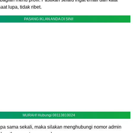
at lupa, tidak ribet.
PASANG IKLAN ANDA DI SINI!
MURAH! Hubungi 08113810024
pa sama sekali, maka silakan menghubungi nomor admin