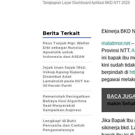
Tangkapan Layar Dashboard Aplikasi BKD NTT 2025
Ekinerja BKD N
Berita Terkait
matatimor.net
– 
Paus Tunjuk Mgr. Walter
Erbì sebagai Nunsius
Provinsi NTT.
A
Apostolik untuk
Indonesia dan ASEAN
ini bapak ibu 
kini sudah tida
Jejak Iman Sejak 1942:
berpindah di
ht
Uskup Agung Kupang
Disambut Adat
pegawai melak
Lamaholot pada HUT ke-
30 Paroki Pariti
BACA JUG
Pemerintah Peringatkan
Bahaya Ilusi Algoritma
makin Seha
Saat Masyarakat
Sampaikan Aspirasi
Jika Bapak Ibu
Lengkap! 45 Butir
Pancasila dan Contoh
sikinerja bkd. 
Pengamalannya
bapak ibu isi d