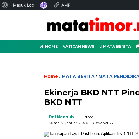
Tentang
Masuk Log
AMP
WordPress
HOME
VATICAN NEWS
MATA BERITA
Home
MATA BERITA
MATA PENDIDIK
/
/
Ekinerja BKD NTT Pind
BKD NTT
Del Neonub
- Editor
Selasa, 7 Januari 2025
- 00:52 WITA