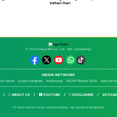
Sehari-hari
Jl. Timor Raya KM 42 - Lili - Kel. Camplong 1
MEDIA NETWORK
kan News
Suara Harapan
Indonusra
MGMP Bindo SMA
Vatican 
ABOUT US
YOUTUBE
DISCLAIMER
VATICA
PT. MATA MEDIA TIMOR / KONTAK ADMIN : DEL NEONUB 08113810024