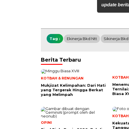
update berita
Tag :
Ekinerja Bkd Ntt
Sikinerja Bkd
Berita Terbaru
KOTBAH
KOTBAH & RENUNGAN
Menemu
Mukjizat Kelimpahan: Dari Hati
Ternila
yang Tergerak Hingga Berkat
Biasa XV
yang Melimpah
KOTBAH
OPINI
Kekuata
Tanggu