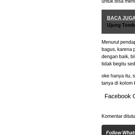
untuk bisa men
BACA JUG
Ujung Tomb
Menurut pendap
bagus, karena 
dengan baik, b
tidak begitu se
oke hanya itu,
tanya di kolom 
Facebook 
Komentar ditutu
Follow What