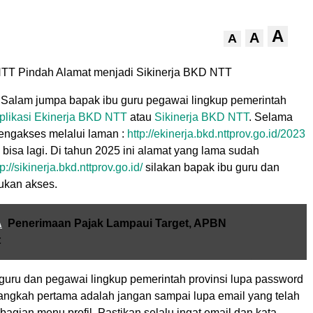
A
A
A
TT Pindah Alamat menjadi Sikinerja BKD NTT
Salam jumpa bapak ibu guru pegawai lingkup pemerintah
plikasi Ekinerja BKD NTT
atau
Sikinerja
BKD NTT
. Selama
mengakses melalui laman :
http://ekinerja.bkd.nttprov.go.id/2023
k bisa lagi. Di tahun 2025 ini alamat yang lama sudah
tp://sikinerja.bkd.nttprov.go.id/
silakan bapak ibu guru dan
ukan akses.
A
Penerimaan Pajak Lampaui Target, APBN
t
 guru dan pegawai lingkup pemerintah provinsi lupa password
Langkah pertama adalah jangan sampai lupa email yang telah
i bagian menu profil. Pastikan selalu ingat email dan kata