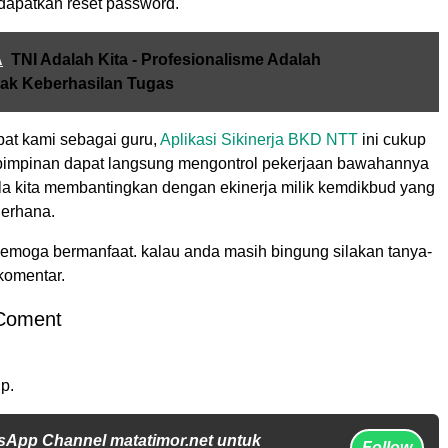
dapatkan reset password.
A
TNI Adalah Kita - Profesionalisme Adalah
ak Keberhasilan Tugas
at kami sebagai guru,
Aplikasi Sikinerja
BKD NTT
ini cukup
pimpinan dapat langsung mengontrol pekerjaan bawahannya
ila kita membantingkan dengan ekinerja milik kemdikbud yang
derhana.
 semoga bermanfaat. kalau anda masih bingung silakan tanya-
komentar.
Coment
p.
sApp Channel matatimor.net untuk
Follow