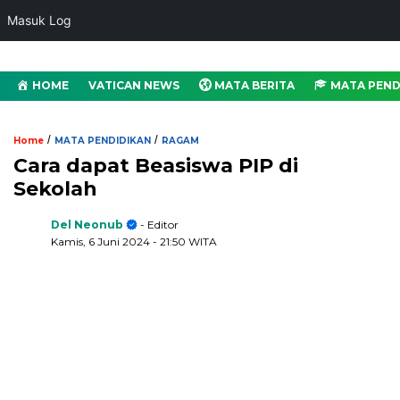
Masuk Log
HOME
VATICAN NEWS
MATA BERITA
MATA PEND
/
/
Home
MATA PENDIDIKAN
RAGAM
Cara dapat Beasiswa PIP di
Sekolah
Del Neonub
- Editor
Kamis, 6 Juni 2024
- 21:50 WITA