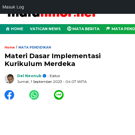
Masuk Log
HOME
VATICAN NEWS
MATA BERITA
MATA PEND
/
Home
MATA PENDIDIKAN
Materi Dasar Implementasi
Kurikulum Merdeka
Del Neonub
- Editor
Jumat, 1 September 2023
- 04:07 WITA