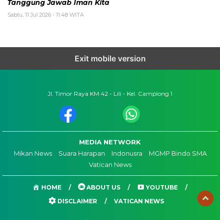
Tanggung Jawab Iman Kita
Sabtu, 11 Jul 2026 - 11:48 WITA
Exit mobile version
Jl. Timor Raya KM 42 - Lili - Kel. Camplong 1
MEDIA NETWORK
Mikan News
Suara Harapan
Indonusra
MGMP Bindo SMA
Vatican News
HOME
ABOUT US
YOUTUBE
DISCLAIMER
VATICAN NEWS