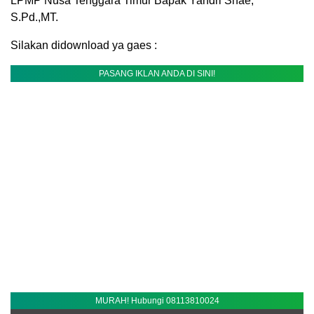
LPMP Nusa Tenggara Timur Bapak Yandri Snae,
S.Pd.,MT.
Silakan didownload ya gaes :
PASANG IKLAN ANDA DI SINI!
MURAH! Hubungi 08113810024