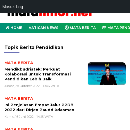
Masuk Log
HOME
VATICAN NEWS
MATA BERITA
MATA PEND
Topik
Berita Pendidikan
MATA BERITA
Mendikbudristek: Perkuat
Kolaborasi untuk Transformasi
Pendidikan Lebih Baik
Jumat, 28 Oktober 2022 - 10:06 WITA
MATA BERITA
Ini Penjelasan Empat Jalur PPDB
2022 dari Dirjen Pauddikdasmen
Kamis, 16 Juni 2022 - 14:16 WITA
MATA BERITA