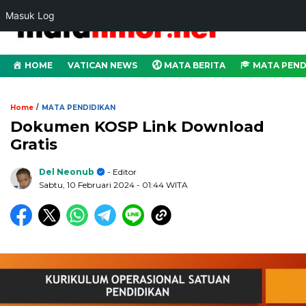
Masuk Log
HOME
VATICAN NEWS
MATA BERITA
MATA PEND
/
Home
MATA PENDIDIKAN
Dokumen KOSP Link Download
Gratis
Del Neonub
- Editor
Sabtu, 10 Februari 2024
- 01:44 WITA