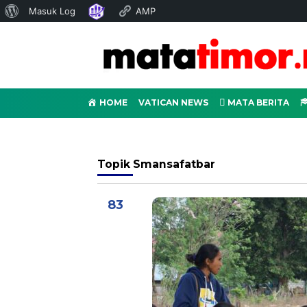
Tentang
Masuk Log
AMP
WordPress
HOME
VATICAN NEWS
MATA BERITA
Topik
Smansafatbar
83