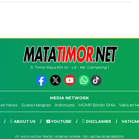
Jl. Timor Raya KM 42 - Lili - Kel. Camplong 1
MEDIA NETWORK
kan News
Suara Harapan
Indonusra
MGMP Bindo SMA
Vatican 
ABOUT US
YOUTUBE
DISCLAIMER
VATICA
PT. MATA MEDIA TIMOR / KONTAK ADMIN : DEL NEONUB 08113810024