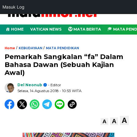
Masuk Log
HOME
VATICAN NEWS
MATA BERITA
MATA PEND
/
/
Home
KEBUDAYAAN
MATA PENDIDIKAN
Pemarkah Sangkalan “fa” Dalam
Bahasa Dawan (Sebuah Kajian
Awal)
Del Neonub
- Editor
Selasa, 14 Agustus 2018
- 10:53 WITA
A
A
A