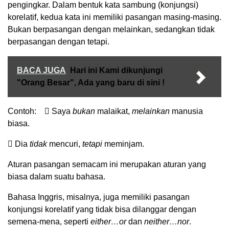
pengingkar. Dalam bentuk kata sambung (konjungsi)
korelatif, kedua kata ini memiliki pasangan masing-masing.
Bukan berpasangan dengan melainkan, sedangkan tidak
berpasangan dengan tetapi.
BACA JUGA
Hari ini Kami dikunjungi
"Orang Besar", Ada yang baru di sini !
Contoh:  Saya
bukan
malaikat,
melainkan
manusia
biasa.
 Dia
tidak
mencuri,
tetapi
meminjam.
Aturan pasangan semacam ini merupakan aturan yang
biasa dalam suatu bahasa.
Bahasa Inggris, misalnya, juga memiliki pasangan
konjungsi korelatif yang tidak bisa dilanggar dengan
semena-mena, seperti
either…or
dan
neither…nor
.