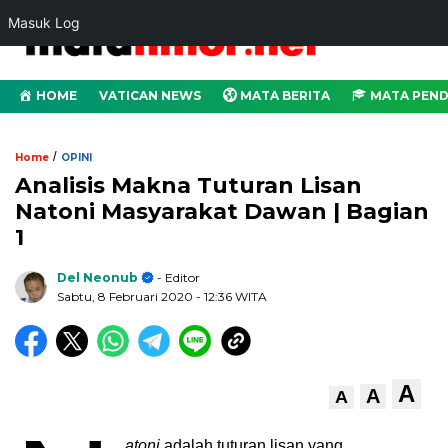
Masuk Log
HOME
VATICAN NEWS
MATA BERITA
MATA PEND
/
Home
OPINI
Analisis Makna Tuturan Lisan
Natoni Masyarakat Dawan | Bagian
1
Del Neonub
- Editor
Sabtu, 8 Februari 2020
- 12:36 WITA
A
A
A
atoni
adalah tuturan lisan yang