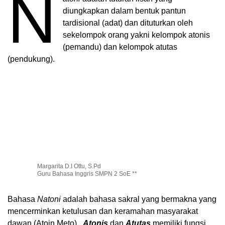
N
diungkapkan dalam bentuk pantun
tardisional (adat) dan dituturkan oleh
sekelompok orang yakni kelompok atonis
(pemandu) dan kelompok atutas
(pendukung).
Margarita D.I Ottu, S.Pd
Guru Bahasa Inggris SMPN 2 SoE **
Bahasa
Natoni
adalah bahasa sakral yang bermakna yang
mencerminkan ketulusan dan keramahan masyarakat
dawan (Atoin Meto).
Atonis
dan
Atutas
memiliki fungsi